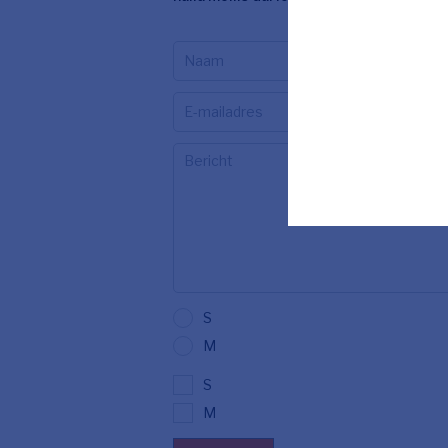
S
M
S
M