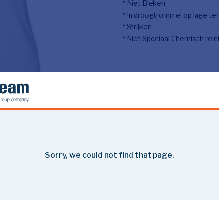
* Niet Bleken
* In droogtrommel op lage t
* Strijken
* Niet Speciaal Chemisch rein
adipis cin elit. Nunc purus libero, interdum
. Donec dictum neque veloran tristique egestas