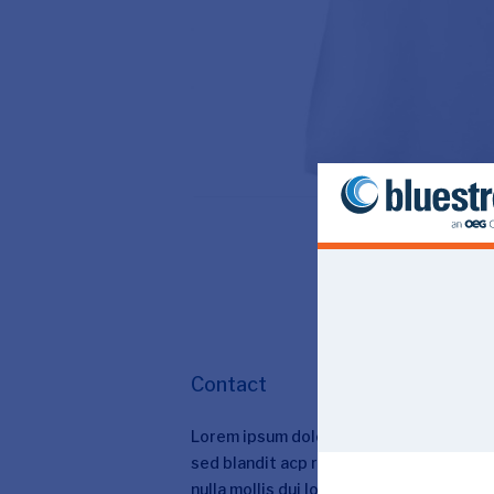
Contact
Lorem ipsum dolor sit amet, consectetur 
sed blandit acp retium facilisis turpis
nulla mollis dui lorem dolor.