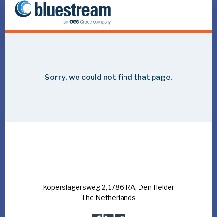
Jouw rol als Project Manager bij Bluestream
Als Project Manager bij Bluestream krijg je de kans om
uiteenlopende offshore projecten te leiden en te
zorgen voor een succesvolle uitvoering van begin tot
eind. Deze rol biedt onafhankelijkheid, uitdaging en
verantwoordelijkheid in een dynamische omgeving.
Jouw functie is essentieel voor het waarborgen van de
veiligheid, efficiëntie en winstgevendheid van onze
projecten.
Als Projectmanager bij Bluestream ziet geen enkele dag
er hetzelfde uit. Denk aan bouw en installatie, reparatie
en onderhoud, in bedrijf stellen en buiten bedrijf stellen -
en dat allemaal in de voorhoede van een echt
vooruitstrevende sector.