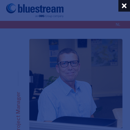
NL
EN
NL
Project Manager