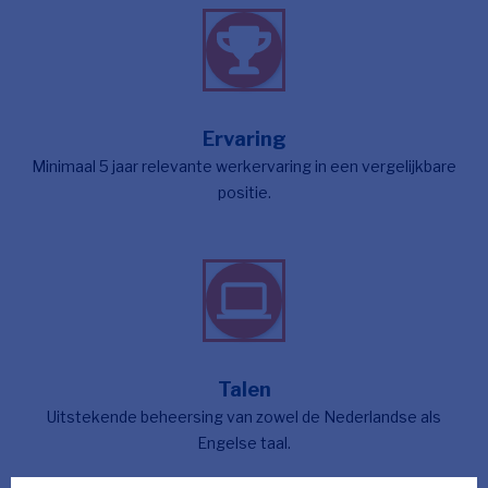
Ervaring
Minimaal 5 jaar relevante werkervaring in een vergelijkbare
positie.
Talen
Uitstekende beheersing van zowel de Nederlandse als
Engelse taal.