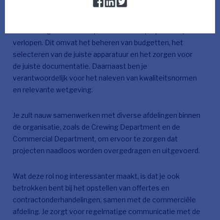
Je gaat alles coördineren, van planning tot uitvoering, en
ervoor zorgen dat alle aspecten van het project soepel
verlopen. Dit omvat het beheren van budgetten, het
selecteren van de juiste apparatuur en het zorgen voor
de juiste documentatie. Daarnaast ben je
verantwoordelijk voor het naleven van kwaliteitsnormen
en relevante wetgeving.
Je zult nauw samenwerken met diverse afdelingen binnen
de organisatie, zoals de Crewing Department en de
Commercial Department, om ervoor te zorgen dat
projecten naadloos worden overgedragen en uitgevoerd.
Wat deze rol nog interessanter maakt, is dat je ook
betrokken bent bij het opstellen van offertes en
contractonderhandelingen, samen met de commerciële
afdeling. Je zorgt voor regelmatige communicatie met de